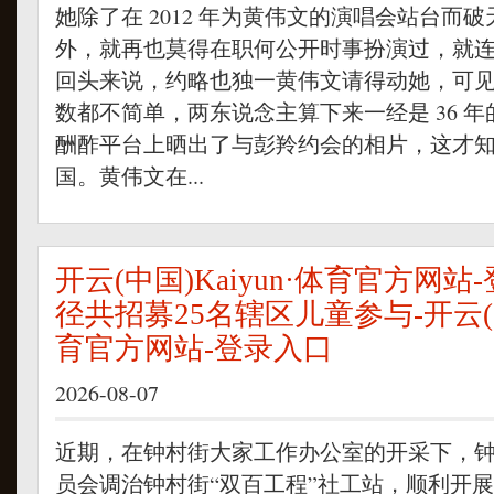
她除了在 2012 年为黄伟文的演唱会站台而
外，就再也莫得在职何公开时事扮演过，就
回头来说，约略也独一黄伟文请得动她，可
数都不简单，两东说念主算下来一经是 36 年
酬酢平台上晒出了与彭羚约会的相片，这才
国。黄伟文在...
开云(中国)Kaiyun·体育官方网
径共招募25名辖区儿童参与-开云(中国
育官方网站-登录入口
2026-08-07
近期，在钟村街大家工作办公室的开采下，
员会调治钟村街“双百工程”社工站，顺利开展