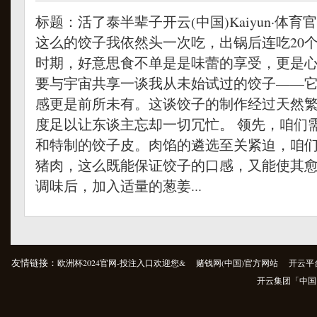
标题：活了泰半辈子开云(中国)Kaiyun·体
这么的饺子我依然头一次吃，出锅后连吃20个
时期，好意思食不单是是味蕾的享受，更是
要与宇宙共享一谈我从未始试过的饺子——
感更是前所未有。这谈饺子的制作经过天然
度足以让东谈主忘却一切冗忙。 领先，咱们
和特制的饺子皮。肉馅的遴选至关紧迫，咱
猪肉，这么既能保证饺子的口感，又能使其
调味后，加入适量的葱姜...
友情链接：
欧洲杯2024官网-投注入口欢迎您&
赌钱网(中国)官方网站
开云平
开云集团「中国」K