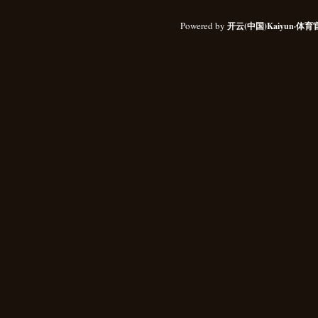
Powered by
开云(中国)Kaiyun·