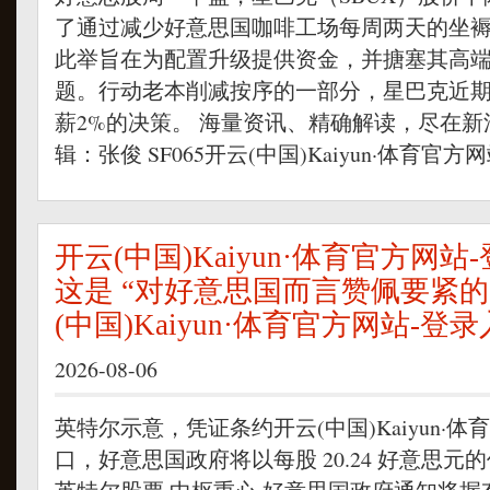
了通过减少好意思国咖啡工场每周两天的坐
此举旨在为配置升级提供资金，并搪塞其高
题。行动老本削减按序的一部分，星巴克近
薪2%的决策。 海量资讯、精确解读，尽在新浪
辑：张俊 SF065开云(中国)Kaiyun·体育官方网
开云(中国)Kaiyun·体育官方网
这是 “对好意思国而言赞佩要紧的
(中国)Kaiyun·体育官方网站-登
2026-08-06
英特尔示意，凭证条约开云(中国)Kaiyun·体
口，好意思国政府将以每股 20.24 好意思元的价