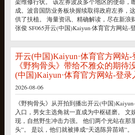
架维修行状。 该左券波及多个地区的使命，瞻望
成。波音国防业务板块握续取得政府左券，
供了扶植。 海量资讯、精确解读，尽在新浪财
张俊 SF065开云(中国)Kaiyun·体育官方网站-登
开云(中国)Kaiyun·体育官方网
《野狗骨头》带给不雅众的期待没
(中国)Kaiyun·体育官方网站-登
2026-08-06
《野狗骨头》从开拍到播出开云(中国)Kaiyu
入口，男女主选角就一直成为中枢磋磨。 文娱
现，自然野生冲击力强。 他们两个光站在那
头”。 是以，他们就被捧成“天选陈异苗靖”。