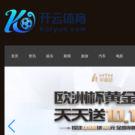
首页
资讯
娱乐
新闻
旅游
汽车
电影